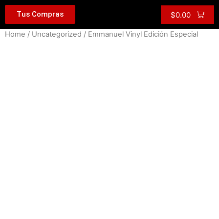
Tus Compras
$
0.00
Home
/
Uncategorized
/ Emmanuel Vinyl Edición Especial